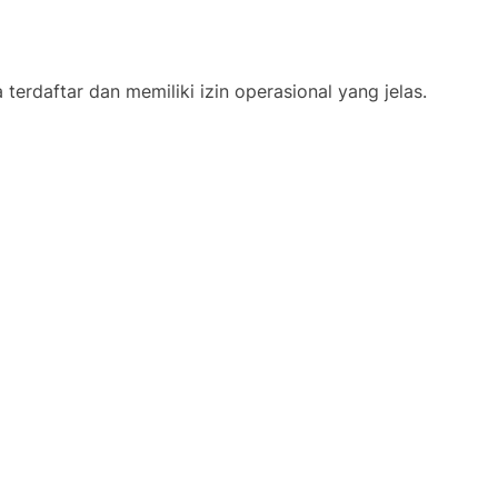
terdaftar dan memiliki izin operasional yang jelas.