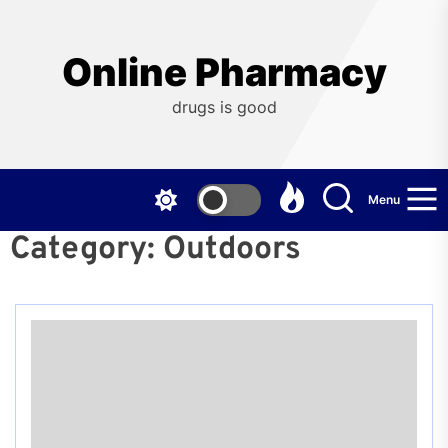
Skip
to
the
Online Pharmacy
content
drugs is good
Menu
Category:
Outdoors