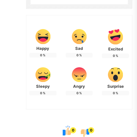
Happy
Sad
Excited
0
%
0
%
0
%
Sleepy
Angry
Surprise
0
%
0
%
0
%
0
0