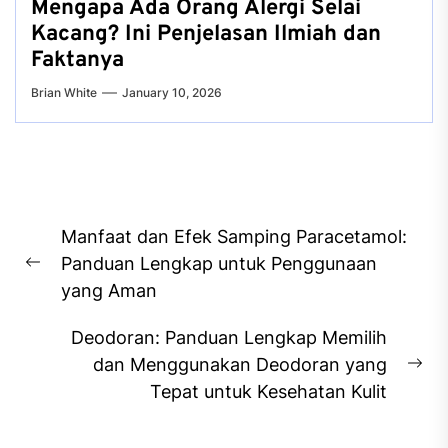
Mengapa Ada Orang Alergi Selai
Kacang? Ini Penjelasan Ilmiah dan
Faktanya
Brian White
January 10, 2026
Post
Manfaat dan Efek Samping Paracetamol:
navigation
Panduan Lengkap untuk Penggunaan
Previous
yang Aman
post:
Deodoran: Panduan Lengkap Memilih
dan Menggunakan Deodoran yang
Ne
Tepat untuk Kesehatan Kulit
pos