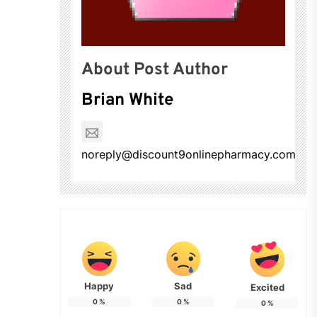
About Post Author
Brian White
noreply@discount9onlinepharmacy.com
Happy
Sad
Excited
0
%
0
%
0
%